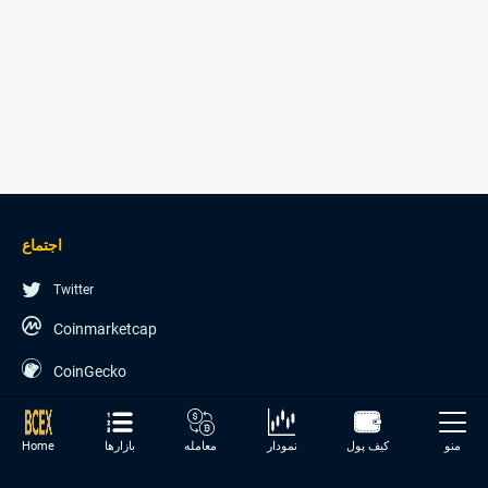
اجتماع
Twitter
Coinmarketcap
CoinGecko
منو
کیف پول
نمودار
معامله
بازارها
Home