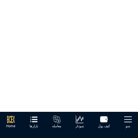
منو
کیف پول
نمودار
معامله
بازارها
Home