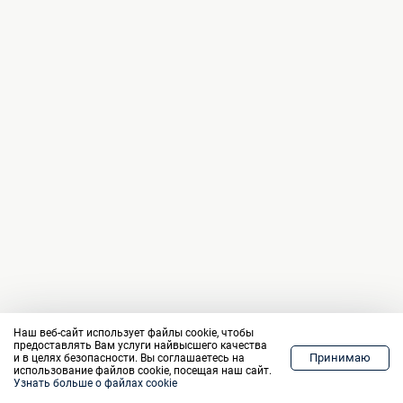
Наш веб-сайт использует файлы cookie, чтобы
предоставлять Вам услуги найвысшего качества
Принимаю
и в целях безопасности. Вы соглашаетесь на
Home
Рынки
Торговля
График
Кошелек
Меню
использование файлов cookie, посещая наш сайт.
Узнать больше о файлах cookie