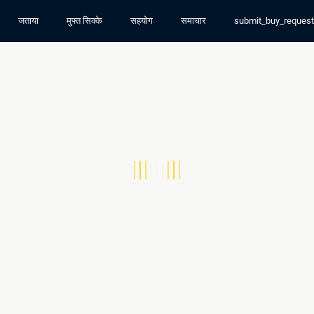
जताया
मुफ्त सिक्के
सहयोग
समाचार
submit_buy_reques