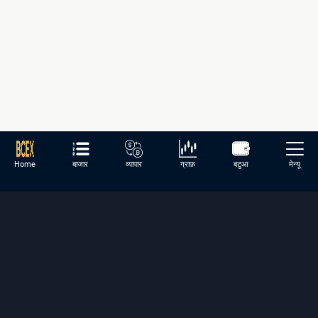
Home
बाजार
व्यापार
ग्राफ़
बटुआ
मेन्यू
समुदाय
Twitter
Coinmarketcap
CoinGecko