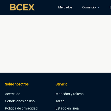
Mercados
Comercio
E
Sobre nosotros
Servicio
Acerca de
Monedas y tokens
Condiciones de uso
Tarifa
Política de privacidad
Estado en línea